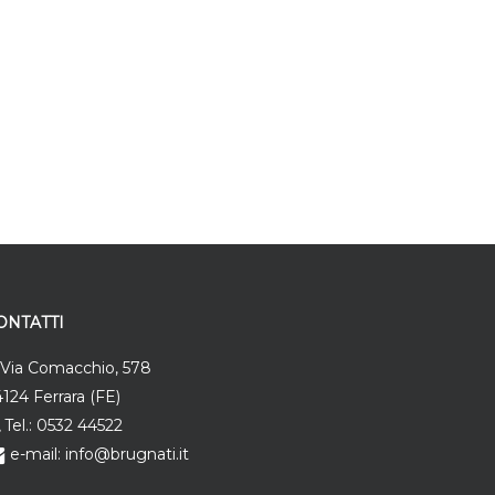
ONTATTI
Via Comacchio, 578
124 Ferrara (FE)
Tel.: 0532 44522
e-mail: info@brugnati.it