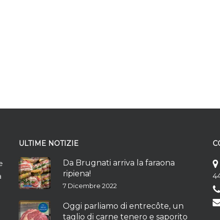
ULTIME NOTIZIE
C
Da Brugnati arriva la faraona
e
ripiena!
à
44
7 Dicembre 2022
Oggi parliamo di entrecôte, un
taglio di carne tenero e saporito