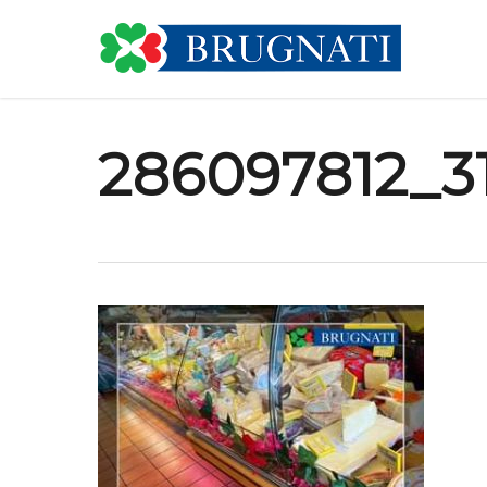
Skip
to
main
content
286097812_3