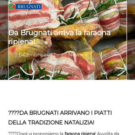
Men
Skip
to
main
content
Da Brugnati arriva la faraona
ripiena!
7 Dicembre 2022
News
????DA BRUGNATI ARRIVANO I PIATTI
DELLA TRADIZIONE NATALIZIA!
????Oggi vi proponiamo la
faraona ripiena
! Avvolta da