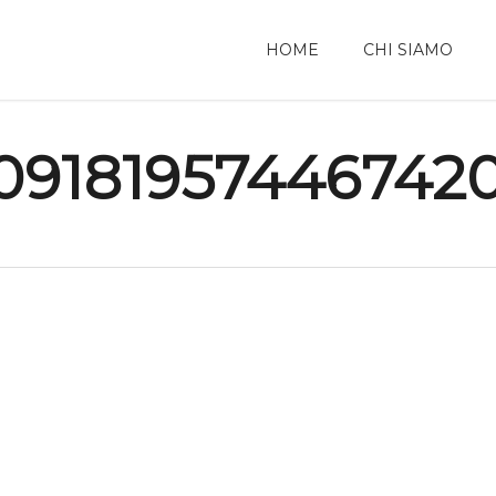
HOME
CHI SIAMO
091819574467420