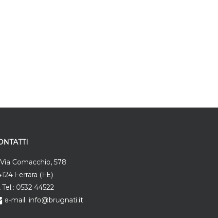
ONTATTI
Via Comacchio, 578
124 Ferrara (FE)
Tel.: 0532 44522
e-mail: info@brugnati.it