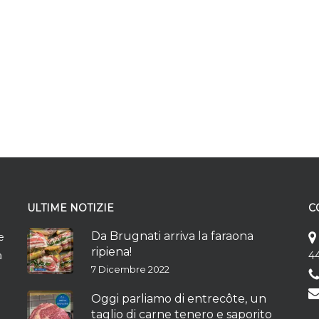
ULTIME NOTIZIE
C
Da Brugnati arriva la faraona
e
ripiena!
à
44
7 Dicembre 2022
Oggi parliamo di entrecôte, un
taglio di carne tenero e saporito