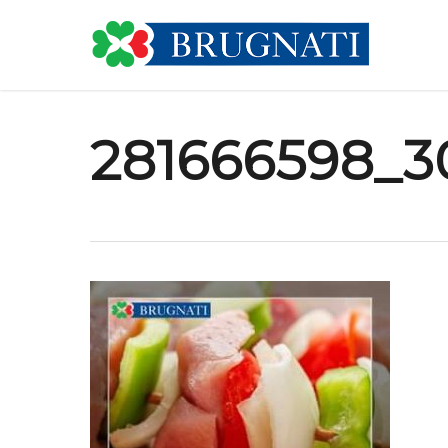
Skip
to
main
content
281666598_3