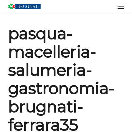
Men
Skip
to
main
content
pasqua-
macelleria-
salumeria-
gastronomia-
brugnati-
ferrara35