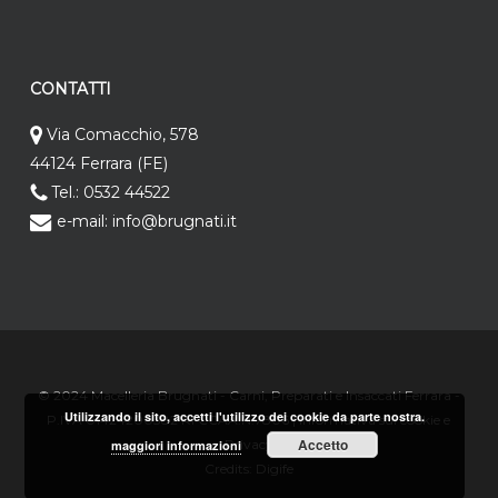
CONTATTI
Via Comacchio, 578
44124 Ferrara (FE)
Tel.: 0532 44522
e-mail: info@brugnati.it
© 2024 Macelleria Brugnati - Carni, Preparati e Insaccati Ferrara -
Utilizzando il sito, accetti l'utilizzo dei cookie da parte nostra.
P.IVA 01424200382 RI CCAA.N.7806 |
Informativa sui cookie e
Accetto
Privacy
maggiori informazioni
Credits:
Digife