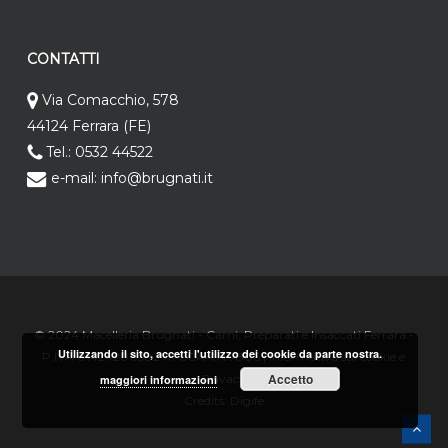
CONTATTI
Via Comacchio, 578
44124 Ferrara (FE)
Tel.: 0532 44522
e-mail: info@brugnati.it
© 2024 Macelleria Brugnati - Carni, Preparati e Insaccati Ferrara -
Utilizzando il sito, accetti l'utilizzo dei cookie da parte nostra.
P.IVA 01424200382 RI CCAA.N.7806 |
Informativa sui cookie e
Accetto
Privacy
maggiori informazioni
Credits:
Digife