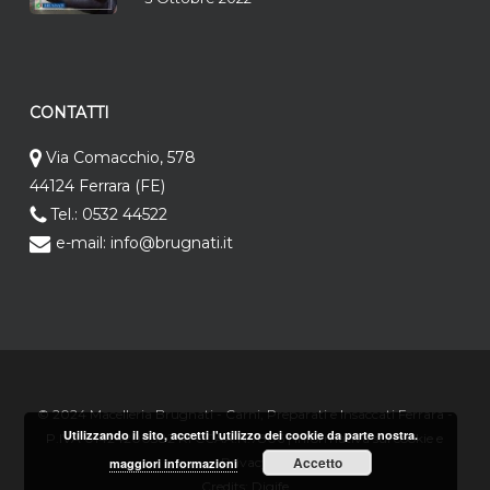
CONTATTI
Via Comacchio, 578
44124 Ferrara (FE)
Tel.: 0532 44522
e-mail: info@brugnati.it
© 2024 Macelleria Brugnati - Carni, Preparati e Insaccati Ferrara -
Utilizzando il sito, accetti l'utilizzo dei cookie da parte nostra.
P.IVA 01424200382 RI CCAA.N.7806 |
Informativa sui cookie e
Accetto
Privacy
maggiori informazioni
Credits:
Digife