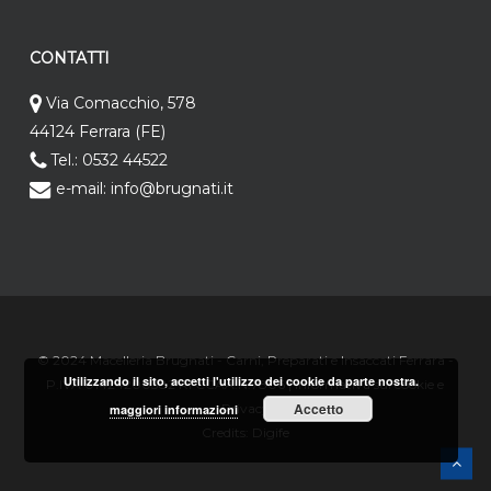
CONTATTI
Via Comacchio, 578
44124 Ferrara (FE)
Tel.: 0532 44522
e-mail: info@brugnati.it
© 2024 Macelleria Brugnati - Carni, Preparati e Insaccati Ferrara -
Utilizzando il sito, accetti l'utilizzo dei cookie da parte nostra.
P.IVA 01424200382 RI CCAA.N.7806 |
Informativa sui cookie e
Accetto
Privacy
maggiori informazioni
Credits:
Digife