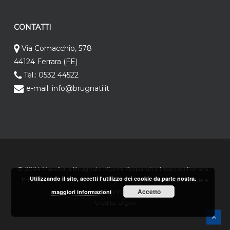
CONTATTI
Via Comacchio, 578
44124 Ferrara (FE)
Tel.: 0532 44522
e-mail: info@brugnati.it
© 2024 Macelleria Brugnati - Carni, Preparati e Insaccati Ferrara -
Utilizzando il sito, accetti l'utilizzo dei cookie da parte nostra.
P.IVA 01424200382 RI CCAA.N.7806 |
Informativa sui cookie e
Accetto
Privacy
maggiori informazioni
Credits:
Digife