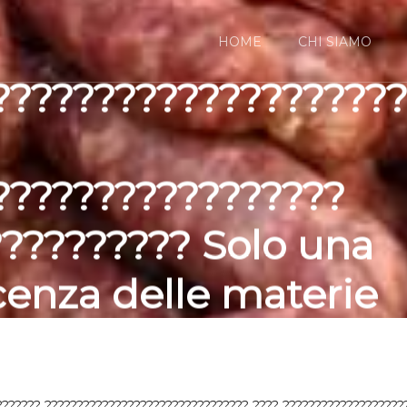
HOME
CHI SIAMO
???????????????????
?????????????????
?????????? Solo una
enza delle materie
??????? ???????????????????????????????? ???? ???????????????????