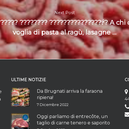
Next Post
????? ???????? ????????????????̀? A chi 
voglia di pasta al ragù, lasagne …
ULTIME NOTIZIE
C
Da Brugnati arriva la faraona
e
ripiena!
à
44
7 Dicembre 2022
Oggi parliamo di entrecôte, un
taglio di carne tenero e saporito