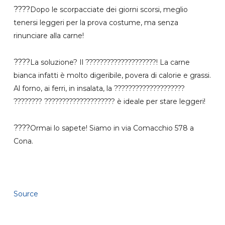
????
Dopo le scorpacciate dei giorni scorsi, meglio
tenersi leggeri per la prova costume, ma senza
rinunciare alla carne!
????
La soluzione? Il ????????????????????! La carne
bianca infatti è molto digeribile, povera di calorie e grassi.
Al forno, ai ferri, in insalata, la ????????????????????
???????? ???????????????????? è ideale per stare leggeri!
????
Ormai lo sapete! Siamo in via Comacchio 578 a
Cona.
Source