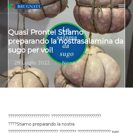
Men
Skip
to
main
content
Quasi Pronte! Stiamo
preparando la nostrasalamina da
sugo per voi!
28 Luglio 2022
News
???????????????????? ????????????????????????
????Stiamo preparando la nostra
???????????????????????? ???????? ???????????????? per