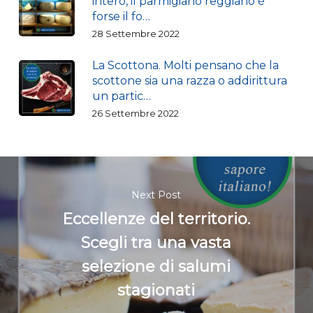
intero, il parmigiano reggiano è
forse il fo…
28 Settembre 2022
La Scottona. Molti pensano che la
scottone sia una razza o addirittura
un partic…
26 Settembre 2022
Next Post
Eccellenze del territorio.
Scegli tra una vasta
selezione di salumi
stagionati