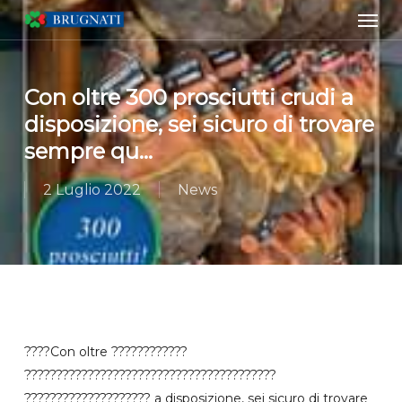
Men
Skip
to
main
content
Con oltre 300 prosciutti crudi a
disposizione, sei sicuro di trovare
sempre qu…
2 Luglio 2022
News
????Con oltre ????????????
????????????????????????????????????????
???????????????????? a disposizione, sei sicuro di trovare