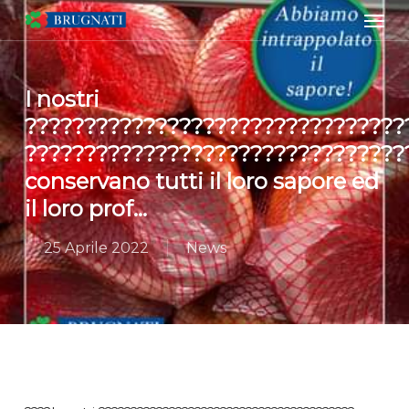
Men
Skip
to
main
content
I nostri
????????????????????????????????
????????????????????????????????
conservano tutti il loro sapore ed
il loro prof…
25 Aprile 2022
News