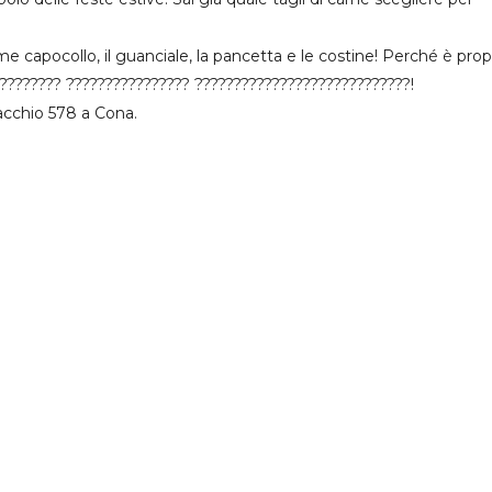
e capocollo, il guanciale, la pancetta e le costine! Perché è propr
???????? ???????????????? ????????????????????????????!
acchio 578 a Cona.