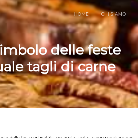
HOME
CHI SIAMO
 simbolo delle feste
uale tagli di carne
olo delle feste estive! Sai già quale tagli di carne scegliere per