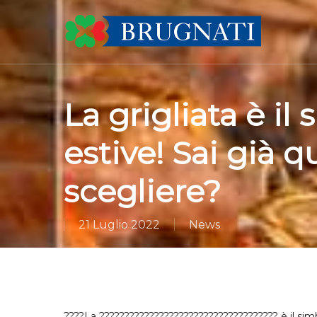
Skip
to
main
content
La grigliata è il
estive! Sai già q
scegliere?
21 Luglio 2022
News
????La ???????????????????????????????????? è il simb