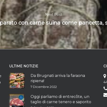
Next Post
parato con carne suina come pancetta, sp
ULTIME NOTIZIE
C
Da Brugnati arriva la faraona
e
ripiena!
à
44
7 Dicembre 2022
Oggi parliamo di entrecôte, un
taglio di carne tenero e saporito