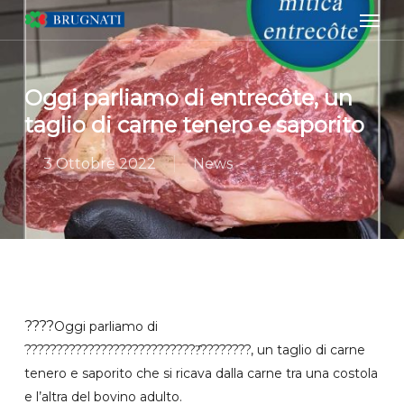
Men
Skip
to
main
content
Oggi parliamo di entrecôte, un
taglio di carne tenero e saporito
3 Ottobre 2022
News
????
Oggi parliamo di
????????????????????????????̂????????, un taglio di carne
tenero e saporito che si ricava dalla carne tra una costola
e l’altra del bovino adulto.