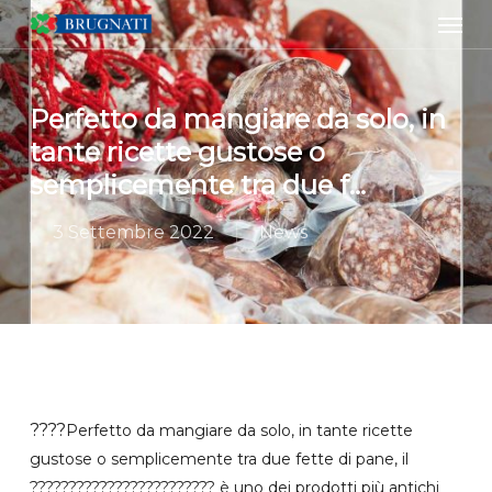
Men
Skip
to
main
content
Perfetto da mangiare da solo, in
tante ricette gustose o
semplicemente tra due f…
3 Settembre 2022
News
????
Perfetto da mangiare da solo, in tante ricette
gustose o semplicemente tra due fette di pane, il
???????????????????????? è uno dei prodotti più antichi