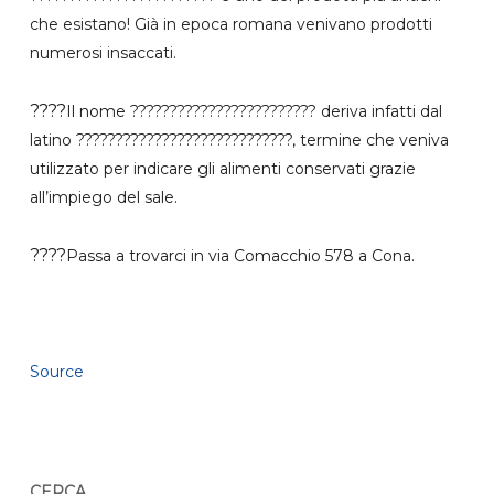
che esistano! Già in epoca romana venivano prodotti
numerosi insaccati.
????
Il nome ???????????????????????? deriva infatti dal
latino ????????????????????????????, termine che veniva
utilizzato per indicare gli alimenti conservati grazie
all’impiego del sale.
????
Passa a trovarci in via Comacchio 578 a Cona.
Source
CERCA